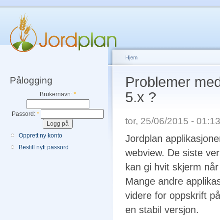
Hjem
Problemer med 
Pålogging
5.x ?
Brukernavn:
*
Passord:
*
tor, 25/06/2015 - 01:
Opprett ny konto
Jordplan applikasjon
Bestill nytt passord
webview. De siste ve
kan gi hvit skjerm når
Mange andre applika
videre for oppskrift 
en stabil versjon.