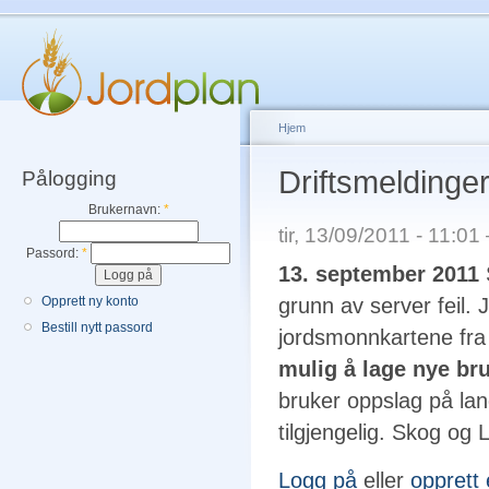
Hjem
Driftsmeldinge
Pålogging
Brukernavn:
*
tir, 13/09/2011 - 11:0
Passord:
*
13. september 2011
Opprett ny konto
grunn av server feil.
Bestill nytt passord
jordsmonnkartene fra
mulig å lage nye bru
bruker oppslag på la
tilgjengelig. Skog og
Logg på
eller
opprett