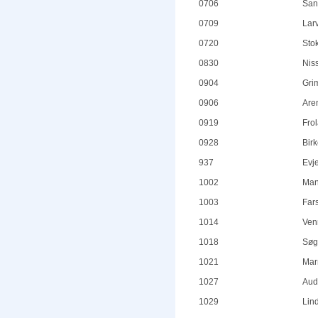
0706
San
0709
Larv
0720
Sto
0830
Nis
0904
Gri
0906
Are
0919
Fro
0928
Bir
937
Evj
1002
Man
1003
Far
1014
Ven
1018
Søg
1021
Mar
1027
Aud
1029
Lin