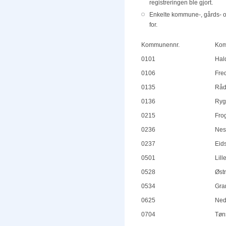
registreringen ble gjort.
Enkelte kommune-, gårds- og 
for.
Kommunennr.
Ko
0101
Hal
0106
Fre
0135
Rå
0136
Ryg
0215
Fro
0236
Nes
0237
Eids
0501
Lil
0528
Øst
0534
Gra
0625
Ned
0704
Tøn