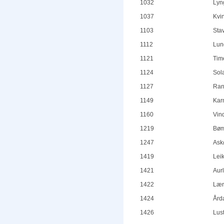
1032
Lyn
1037
Kvi
1103
Sta
1112
Lun
1121
Tim
1124
Sol
1127
Ran
1149
Kar
1160
Vin
1219
Bøm
1247
Ask
1419
Lei
1421
Aur
1422
Lær
1424
Ård
1426
Lus