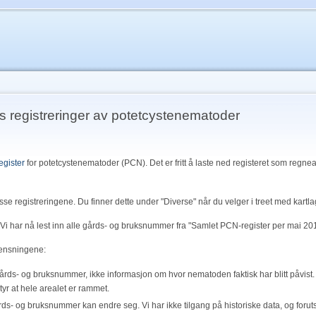
ts registreringer av potetcystenematoder
egister
for potetcystenematoder (PCN). Det er fritt å laste ned registeret som regn
isse registreringene. Du finner dette under "Diverse" når du velger i treet med kartla
i har nå lest inn alle gårds- og bruksnummer fra "Samlet PCN-register per mai 20
rensningene:
rds- og bruksnummer, ikke informasjon om hvor nematoden faktisk har blitt påvist. Ba
yr at hele arealet er rammet.
rds- og bruksnummer kan endre seg. Vi har ikke tilgang på historiske data, og for