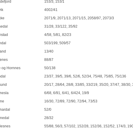
defjord
153/3, 153/1
ik
4002/41
kke
2071/9, 2071/13, 2071/15, 2058/97, 2073/3
sedal
31/28, 33/122, 35/92
mstad
4/58, 5/81, 82/23
ndal
503/199, 509/57
land
13/40
kenes
88/87
e og Hornnes
50/138
dal
23/37, 39/5, 39/6, 52/6, 52/34, 75/48, 75/85, 75/136
sund
20/17, 28/64, 28/8, 33/85, 33/219, 35/20, 37/47, 38/30,
nesla
6/68, 6/91, 6/41, 6/424, 19/9
ne
16/30, 72/89, 72/90, 72/94, 73/53
nardal
52/0
nedal
28/32
desnes
55/88, 56/3, 57/102, 152/28, 152/36, 152/52, 174/3, 19