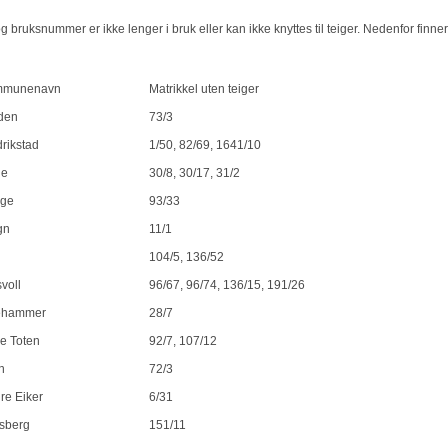
bruksnummer er ikke lenger i bruk eller kan ikke knyttes til teiger. Nedenfor finner
mmunenavn
Matrikkel uten teiger
den
73/3
drikstad
1/50, 82/69, 1641/10
de
30/8, 30/17, 31/2
ge
93/33
gn
11/1
104/5, 136/52
voll
96/67, 96/74, 136/15, 191/26
lehammer
28/7
re Toten
92/7, 107/12
n
72/3
re Eiker
6/31
sberg
151/11