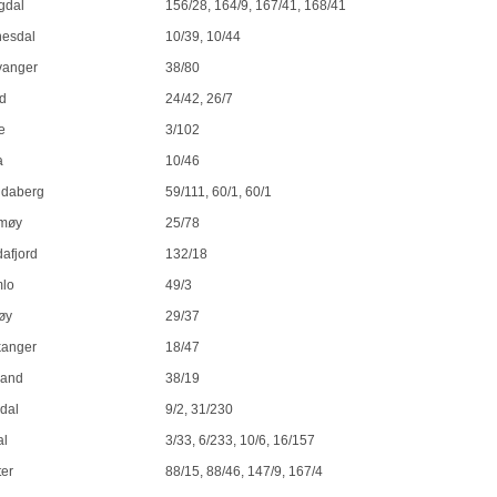
gdal
156/28, 164/9, 167/41, 168/41
nesdal
10/39, 10/44
vanger
38/80
d
24/42, 26/7
e
3/102
a
10/46
daberg
59/111, 60/1, 60/1
møy
25/78
dafjord
132/18
lo
49/3
øy
29/37
kanger
18/47
land
38/19
dal
9/2, 31/230
al
3/33, 6/233, 10/6, 16/157
ter
88/15, 88/46, 147/9, 167/4