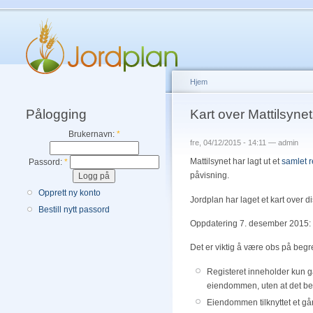
Hjem
Pålogging
Kart over Mattilsyne
Brukernavn:
*
fre, 04/12/2015 - 14:11 — admin
Mattilsynet har lagt ut et
samlet r
Passord:
*
påvisning.
Opprett ny konto
Jordplan har laget et kart over d
Bestill nytt passord
Oppdatering 7. desember 2015: V
Det er viktig å være obs på beg
Registeret inneholder kun gå
eiendommen, uten at det bet
Eiendommen tilknyttet et gå