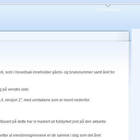
Driftsmeldinger
eark, som i hovedsak inneholder gårds- og bruksnummer samt året for
g på venstre side.
14, versjon 2", med unntakene som er nevnt nedenfor:
sert på dette har vi markert all fulldyrket jord på den aktuelle
utsetter at eiendomsgrensene er de samme i dag som det året