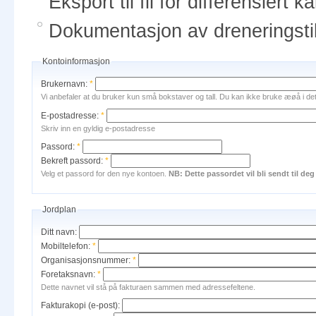
Eksport til fil for differensiert 
Dokumentasjon av dreneringsti
Kontoinformasjon
Brukernavn:
*
Vi anbefaler at du bruker kun små bokstaver og tall. Du kan ikke bruke æøå i dette
E-postadresse:
*
Skriv inn en gyldig e-postadresse
Passord:
*
Bekreft passord:
*
Velg et passord for den nye kontoen.
NB: Dette passordet vil bli sendt til de
Jordplan
Ditt navn:
Mobiltelefon:
*
Organisasjonsnummer:
*
Foretaksnavn:
*
Dette navnet vil stå på fakturaen sammen med adressefeltene.
Fakturakopi (e-post):