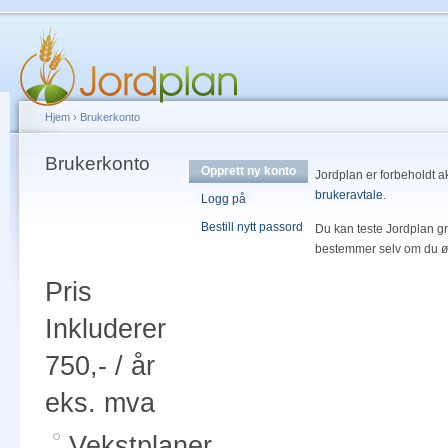
Hjem
›
Brukerkonto
Brukerkonto
Opprett ny konto
Jordplan er forbeholdt a
brukeravtale
.
Logg på
Bestill nytt passord
Du kan teste Jordplan gra
bestemmer selv om du øn
Pris
Inkluderer
750,- / år
eks. mva
Vekstplaner