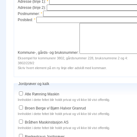
Adresse (linje 1):
*
Adresse (linje 2):
Postnummer:
*
Poststed:
*
Kommune-, gårds- og bruksnummer:
Eksempel for kommunenr 3802, gårdsnummer 228, bruksnumrene 2 og 4:
3802/228/2
Skriv hvert element på en ny linje eller adskill med kommaer.
Jordprøver og kalk
Atle Rønning Maskin
Innholdet i dette feltet blir holdt privat og vil ikke bli vist offentlig.
Broen Berge v/ Bjørn Halvor Granrud
Innholdet i dette feltet blir holdt privat og vil ikke bli vist offentlig.
Bråthen Maskinstasjon AS
Innholdet i dette feltet blir holdt privat og vil ikke bli vist offentlig.
Bjerkeskaug Jordprøver