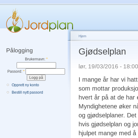
Hjem
Gjødselplan
Pålogging
Brukernavn:
*
lør, 19/03/2016 - 18:
Passord:
*
I mange år har vi hatt 
Opprett ny konto
som mottar produksjo
Bestill nytt passord
hvert år på at de har 
Myndighetene øker nå
og gjødselplaner. Det b
hvis gjødselplan og j
hjulpet mange med å fo