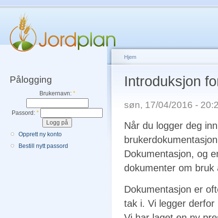
Hjem
Introduksjon f
Pålogging
Brukernavn:
*
søn, 17/04/2016 - 20
Passord:
*
Når du logger deg inn
Opprett ny konto
brukerdokumentasjon
Bestill nytt passord
Dokumentasjon, og en
dokumenter om bruk a
Dokumentasjon er ofte
tak i. Vi legger derf
Vi har laget en ny pr