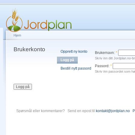
Hjem
Brukerkonto
Opprett ny konto
Brukernavn:
*
Skriv inn ditt Jordplan.no-
Logg på
Passord:
*
Bestill nytt passord
Skriv inn passordet som hør
Spørsmål eller kommentarer? Send en epost til
kontakt@jordplan.no
P