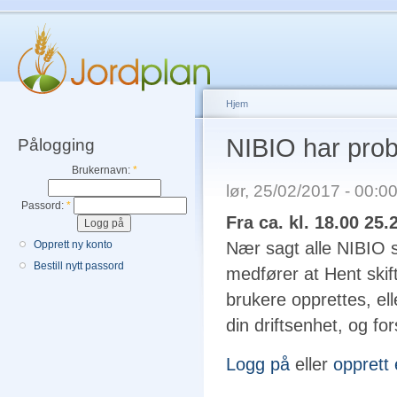
Hjem
NIBIO har prob
Pålogging
Brukernavn:
*
lør, 25/02/2017 - 00:
Passord:
*
Fra ca. kl. 18.00 25.
Opprett ny konto
Nær sagt alle NIBIO s
Bestill nytt passord
medfører at Hent skif
brukere opprettes, el
din driftsenhet, og fo
Logg på
eller
opprett