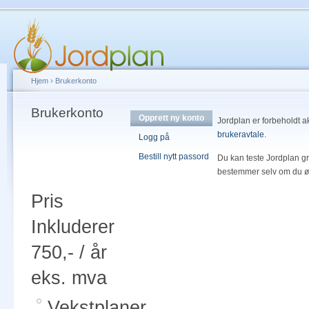
Hjem
›
Brukerkonto
Brukerkonto
Opprett ny konto
Jordplan er forbeholdt a
brukeravtale
.
Logg på
Bestill nytt passord
Du kan teste Jordplan gra
bestemmer selv om du øn
Pris
Inkluderer
750,- / år
eks. mva
Vekstplaner