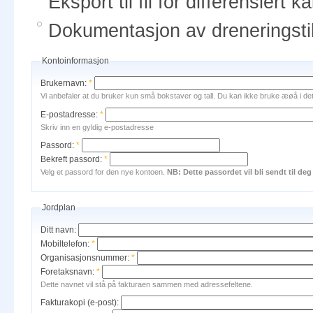
Eksport til fil for differensiert 
Dokumentasjon av dreneringsti
Kontoinformasjon
Brukernavn:
*
Vi anbefaler at du bruker kun små bokstaver og tall. Du kan ikke bruke æøå i dette
E-postadresse:
*
Skriv inn en gyldig e-postadresse
Passord:
*
Bekreft passord:
*
Velg et passord for den nye kontoen.
NB: Dette passordet vil bli sendt til de
Jordplan
Ditt navn:
Mobiltelefon:
*
Organisasjonsnummer:
*
Foretaksnavn:
*
Dette navnet vil stå på fakturaen sammen med adressefeltene.
Fakturakopi (e-post):