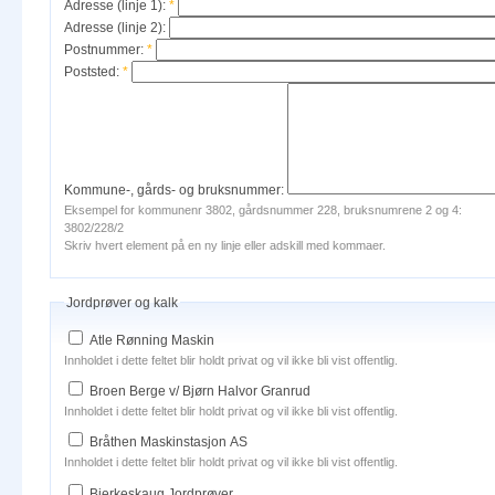
Adresse (linje 1):
*
Adresse (linje 2):
Postnummer:
*
Poststed:
*
Kommune-, gårds- og bruksnummer:
Eksempel for kommunenr 3802, gårdsnummer 228, bruksnumrene 2 og 4:
3802/228/2
Skriv hvert element på en ny linje eller adskill med kommaer.
Jordprøver og kalk
Atle Rønning Maskin
Innholdet i dette feltet blir holdt privat og vil ikke bli vist offentlig.
Broen Berge v/ Bjørn Halvor Granrud
Innholdet i dette feltet blir holdt privat og vil ikke bli vist offentlig.
Bråthen Maskinstasjon AS
Innholdet i dette feltet blir holdt privat og vil ikke bli vist offentlig.
Bjerkeskaug Jordprøver