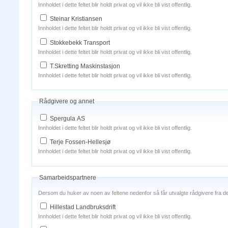
Innholdet i dette feltet blir holdt privat og vil ikke bli vist offentlig.
Steinar Kristiansen
Innholdet i dette feltet blir holdt privat og vil ikke bli vist offentlig.
Stokkebekk Transport
Innholdet i dette feltet blir holdt privat og vil ikke bli vist offentlig.
T.Skretting Maskinstasjon
Innholdet i dette feltet blir holdt privat og vil ikke bli vist offentlig.
Rådgivere og annet
Spergula AS
Innholdet i dette feltet blir holdt privat og vil ikke bli vist offentlig.
Terje Fossen-Hellesjø
Innholdet i dette feltet blir holdt privat og vil ikke bli vist offentlig.
Samarbeidspartnere
Dersom du huker av noen av feltene nedenfor så får utvalgte rådgivere fra de 
Hillestad Landbruksdrift
Innholdet i dette feltet blir holdt privat og vil ikke bli vist offentlig.