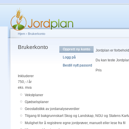
Hjem
›
Brukerkonto
Brukerkonto
Opprett ny konto
Jordplan er forbehold
Logg på
Du kan teste Jordplan
Bestill nytt passord
Pris
Inkluderer
750,- / år
eks. mva
Vekstplaner
Gjødselsplaner
Geostatistikk av jordanalyseverdier
Tilgang til bakgrunnskart Skog og Landskap, NGU og Statens Kart
Mulighet for å registrere egne jordprøver, manuelt eller lese fra fil