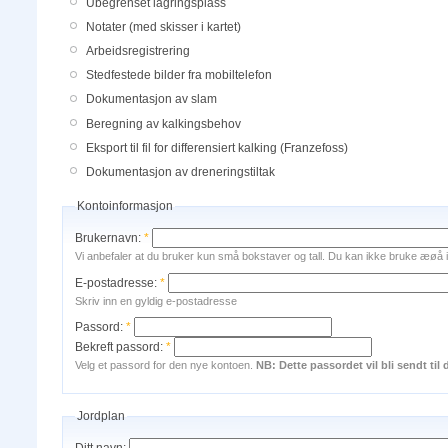
Ubegrenset lagringsplass
Notater (med skisser i kartet)
Arbeidsregistrering
Stedfestede bilder fra mobiltelefon
Dokumentasjon av slam
Beregning av kalkingsbehov
Eksport til fil for differensiert kalking (Franzefoss)
Dokumentasjon av dreneringstiltak
Kontoinformasjon
Brukernavn:
*
Vi anbefaler at du bruker kun små bokstaver og tall. Du kan ikke bruke æøå i de
E-postadresse:
*
Skriv inn en gyldig e-postadresse
Passord:
*
Bekreft passord:
*
Velg et passord for den nye kontoen.
NB: Dette passordet vil bli sendt til
Jordplan