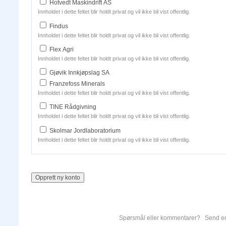
Hotvedt Maskindrift AS
Innholdet i dette feltet blir holdt privat og vil ikke bli vist offentlig.
Findus
Innholdet i dette feltet blir holdt privat og vil ikke bli vist offentlig.
Flex Agri
Innholdet i dette feltet blir holdt privat og vil ikke bli vist offentlig.
Gjøvik Innkjøpslag SA
Franzefoss Minerals
Innholdet i dette feltet blir holdt privat og vil ikke bli vist offentlig.
TINE Rådgivning
Innholdet i dette feltet blir holdt privat og vil ikke bli vist offentlig.
Skolmar Jordlaboratorium
Innholdet i dette feltet blir holdt privat og vil ikke bli vist offentlig.
Spørsmål eller kommentarer? Send en 