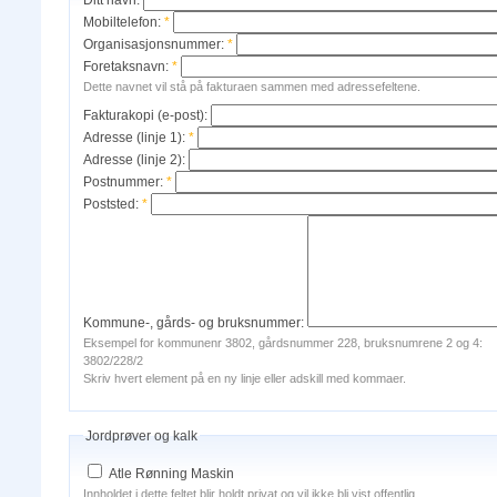
Ditt navn:
Mobiltelefon:
*
Organisasjonsnummer:
*
Foretaksnavn:
*
Dette navnet vil stå på fakturaen sammen med adressefeltene.
Fakturakopi (e-post):
Adresse (linje 1):
*
Adresse (linje 2):
Postnummer:
*
Poststed:
*
Kommune-, gårds- og bruksnummer:
Eksempel for kommunenr 3802, gårdsnummer 228, bruksnumrene 2 og 4:
3802/228/2
Skriv hvert element på en ny linje eller adskill med kommaer.
Jordprøver og kalk
Atle Rønning Maskin
Innholdet i dette feltet blir holdt privat og vil ikke bli vist offentlig.