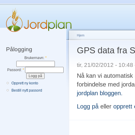
Hjem
GPS data fra 
Pålogging
Brukernavn:
*
tir, 21/02/2012 - 10:4
Passord:
*
Nå kan vi automatisk o
Opprett ny konto
forbindelse med jorda
Bestill nytt passord
jordplan bloggen.
Logg på
eller
opprett