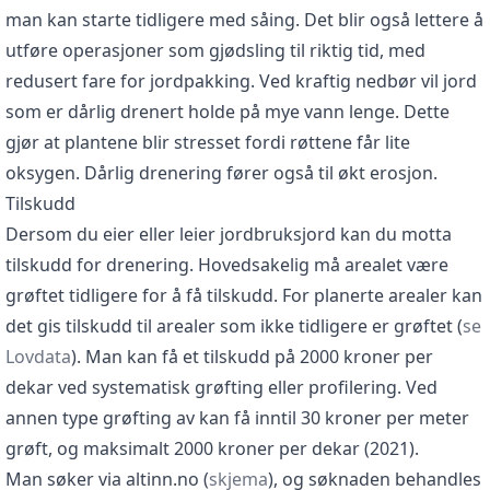
man kan starte tidligere med såing. Det blir også lettere å
utføre operasjoner som gjødsling til riktig tid, med
redusert fare for jordpakking. Ved kraftig nedbør vil jord
som er dårlig drenert holde på mye vann lenge. Dette
gjør at plantene blir stresset fordi røttene får lite
oksygen. Dårlig drenering fører også til økt erosjon.
Tilskudd
Dersom du eier eller leier jordbruksjord kan du motta
tilskudd for drenering. Hovedsakelig må arealet være
grøftet tidligere for å få tilskudd. For planerte arealer kan
det gis tilskudd til arealer som ikke tidligere er grøftet (
se
Lovdata
). Man kan få et tilskudd på 2000 kroner per
dekar ved systematisk grøfting eller profilering. Ved
annen type grøfting av kan få inntil 30 kroner per meter
grøft, og maksimalt 2000 kroner per dekar (2021).
Man søker via altinn.no (
skjema
), og søknaden behandles