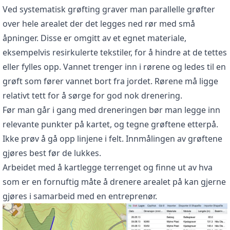
Ved systematisk grøfting graver man parallelle grøfter
over hele arealet der det legges ned rør med små
åpninger. Disse er omgitt av et egnet materiale,
eksempelvis resirkulerte tekstiler, for å hindre at de tettes
eller fylles opp. Vannet trenger inn i rørene og ledes til en
grøft som fører vannet bort fra jordet. Rørene må ligge
relativt tett for å sørge for god nok drenering.
Før man går i gang med dreneringen bør man legge inn
relevante punkter på kartet, og tegne grøftene etterpå.
Ikke prøv å gå opp linjene i felt. Innmålingen av grøftene
gjøres best før de lukkes.
Arbeidet med å kartlegge terrenget og finne ut av hva
som er en fornuftig måte å drenere arealet på kan gjerne
gjøres i samarbeid med en entreprenør.