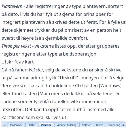
Plantevern
- alle registreringer av type plantevern, sortert
på dato. Hvis du har fylt ut skjema for prinsipper for
integrert plantevern så skrives dette ut først. For å fylle ut
dette skjemaet trykker du på omrisett av en person helt
øverst til høyre (se skjermbilde ovenfor).
Tiltak per vekst
- vekstene listes opp, deretter grupperes
registreringene etter type arbeidsoperasjon.
Utskrift av kart
Gå på fanen
Vekster
, velg de vekstene du ønsker å skrive
ut på samme ark og trykk "Utskrift" i menyen. For å velge
flere vekster så kan du holde inne Ctrl-tasten (Windows)
eller Cmd-tasten (Mac) mens du klikker på vekstene. De
radene som er lyseblå i tabellen vil komme med i
utskriften. Det kan ta opptil et minutt å laste ned alle
kartflisene som skal skrives ut.