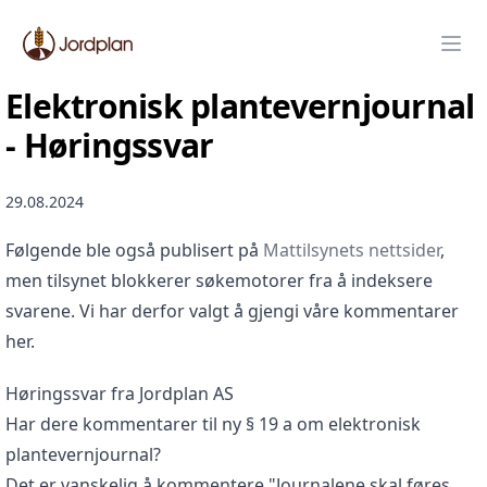
Jordplan
Ope
Elektronisk plantevernjournal
- Høringssvar
29.08.2024
Følgende ble også publisert på
Mattilsynets nettsider
,
men tilsynet blokkerer søkemotorer fra å indeksere
svarene. Vi har derfor valgt å gjengi våre kommentarer
her.
Høringssvar fra Jordplan AS
Har dere kommentarer til ny § 19 a om elektronisk
plantevernjournal?
Det er vanskelig å kommentere "Journalene skal føres