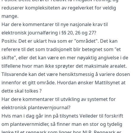
reduserer kompleksiteten av regelverket for veldig
mange.
Har dere kommentarer til nye nasjonale krav til
elektronisk journalføring i §§ 20, 26 og 27?
Positiv. Det er uklart hva som er "området". Det kan
referere til det som tradisjonelt blir betegnet som "et
skifte", eller det kan være en mer nøyaktig angivelse i de
tilfellene hvor man ikke sprøyter det maksimale arealet.
Tilsvarende kan det være hensiktsmessig å variere dosen
innenfor et gitt område. Hvordan ønsker Mattilsynet at
dette skal tolkes ?
Har dere kommentarer til utvikling av systemet for
elektronisk plantevernjournal?
Hvis man i dag går inn på tilsynets Veileder til forskrift
om plantevernmidler, så finner man en stor og tydelig
lenke til et regneark som ligger hos NLR. Regneark er