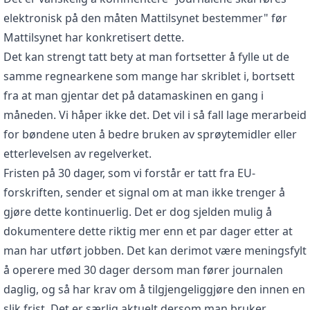
elektronisk på den måten Mattilsynet bestemmer" før
Mattilsynet har konkretisert dette.
Det kan strengt tatt bety at man fortsetter å fylle ut de
samme regnearkene som mange har skriblet i, bortsett
fra at man gjentar det på datamaskinen en gang i
måneden. Vi håper ikke det. Det vil i så fall lage merarbeid
for bøndene uten å bedre bruken av sprøytemidler eller
etterlevelsen av regelverket.
Fristen på 30 dager, som vi forstår er tatt fra EU-
forskriften, sender et signal om at man ikke trenger å
gjøre dette kontinuerlig. Det er dog sjelden mulig å
dokumentere dette riktig mer enn et par dager etter at
man har utført jobben. Det kan derimot være meningsfylt
å operere med 30 dager dersom man fører journalen
daglig, og så har krav om å tilgjengeliggjøre den innen en
slik frist. Det er særlig aktuelt dersom man bruker