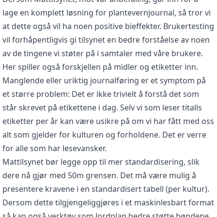
lage en komplett løsning for plantevernjournal, så tror vi
at dette også vil ha noen positive bieffekter. Brukertesting
vil forhåpentligvis gi tilsynet en bedre forståelse av noen
av de tingene vi støter på i samtaler med våre brukere.
Her spiller også forskjellen på midler og etiketter inn.
Manglende eller uriktig journalføring er et symptom på
et større problem: Det er ikke trivielt å forstå det som
står skrevet på etikettene i dag. Selv vi som leser titalls
etiketter per år kan være usikre på om vi har fått med oss
alt som gjelder for kulturen og forholdene. Det er verre
for alle som har lesevansker.
Mattilsynet bør legge opp til mer standardisering, slik
dere nå gjør med 50m grensen. Det må være mulig å
presentere kravene i en standardisert tabell (per kultur).
Dersom dette tilgjengeliggjøres i et maskinlesbart format
så kan også verktøy som Jordplan bedre støtte bøndene