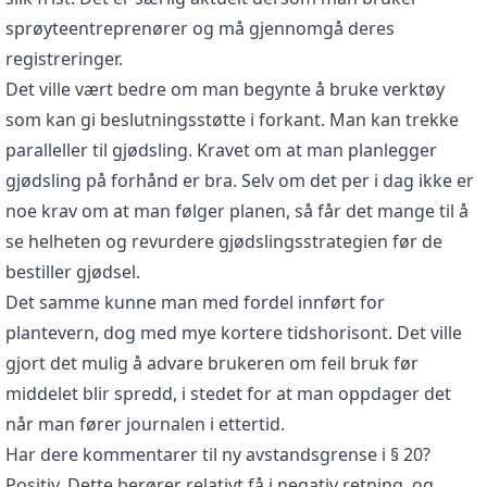
sprøyteentreprenører og må gjennomgå deres
registreringer.
Det ville vært bedre om man begynte å bruke verktøy
som kan gi beslutningsstøtte i forkant. Man kan trekke
paralleller til gjødsling. Kravet om at man planlegger
gjødsling på forhånd er bra. Selv om det per i dag ikke er
noe krav om at man følger planen, så får det mange til å
se helheten og revurdere gjødslingsstrategien før de
bestiller gjødsel.
Det samme kunne man med fordel innført for
plantevern, dog med mye kortere tidshorisont. Det ville
gjort det mulig å advare brukeren om feil bruk før
middelet blir spredd, i stedet for at man oppdager det
når man fører journalen i ettertid.
Har dere kommentarer til ny avstandsgrense i § 20?
Positiv. Dette berører relativt få i negativ retning, og