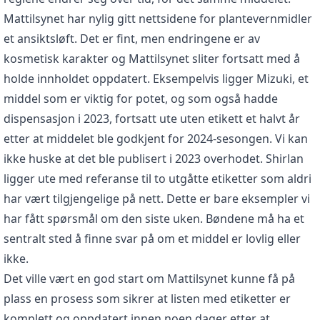
Mattilsynet har nylig gitt nettsidene for plantevernmidler
et ansiktsløft. Det er fint, men endringene er av
kosmetisk karakter og Mattilsynet sliter fortsatt med å
holde innholdet oppdatert. Eksempelvis ligger Mizuki, et
middel som er viktig for potet, og som også hadde
dispensasjon i 2023, fortsatt ute uten etikett et halvt år
etter at middelet ble godkjent for 2024-sesongen. Vi kan
ikke huske at det ble publisert i 2023 overhodet. Shirlan
ligger ute med referanse til to utgåtte etiketter som aldri
har vært tilgjengelige på nett. Dette er bare eksempler vi
har fått spørsmål om den siste uken. Bøndene må ha et
sentralt sted å finne svar på om et middel er lovlig eller
ikke.
Det ville vært en god start om Mattilsynet kunne få på
plass en prosess som sikrer at listen med etiketter er
komplett og oppdatert innen noen dager etter at