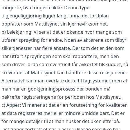
fungerte, hva fungerte ikke. Denne type
tilgjengeliggjøring ligger langt unna det Jordplan
oppfatter som Mattilsynet sin kjernevirksomhet.
b) Leiekjøring: Vi ser at det er økende hvor mange som
utfører sprøyting for andre. Noen av aktørene som tilbyr
slike tjenester har flere ansatte. Dersom det er den som
har utført sprøytingen som skal rapportere, men den
som driver jorda som eventuelt får avkortet tilskuddet, så
krever det at Mattilsynet kan håndtere disse relasjonene.
Alternativt kan man overlate dette til fagsystemer, men at
man har en godkjenningsprosess der bonden må
bekrefte registreringene for perioden hos Mattilsynet.
c) Apper: Vi mener at det er en forutsetning for kvaliteten
at data registreres mer eller mindre umiddelbart. Det er
for mange detaljer til at man husker det uken etterpå.
Det finnes fortsatt et par plasser i Norge som ikke har