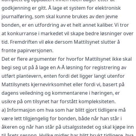
godkjenning er gitt. Å lage et system for elektronisk
journalføring, som skal kunne brukes av den jevne
bonden, er en utfordring av et helt annet kaliber. Vi tror
at konkurranse i markedet vil skape bedre løsninger over
tid. Fremdriften vil øke dersom Mattilsynet slutter å
fronte papirversjonen.
Det er flere argumenter for hvorfor Mattilsynet ikke skal
begi seg ut på å lage en A-Å løsning for registrering av
utført plantevern, enten fordi det ligger langt utenfor
Mattilsynets kjernevirksomhet eller fordi vi, basert på
dagens veiledning og kommentarene i høringen, er
usikre på om tilsynet har forstått kompleksiteten.
a) Informasjon om hva som har blitt gjort tidligere må
være lett tilgjengelig for bonden, både når han står i
åkeren og når han står på utsalgsstedet og skal kjøpe inn
til årets sesong. Hvilke midler har blitt brukt tidligere, hva