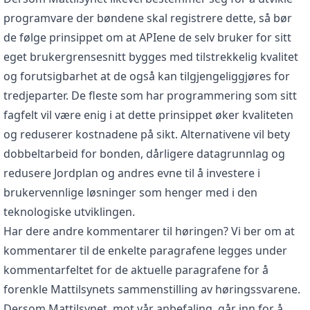
programvare der bøndene skal registrere dette, så bør
de følge prinsippet om at APIene de selv bruker for sitt
eget brukergrensesnitt bygges med tilstrekkelig kvalitet
og forutsigbarhet at de også kan tilgjengeliggjøres for
tredjeparter. De fleste som har programmering som sitt
fagfelt vil være enig i at dette prinsippet øker kvaliteten
og reduserer kostnadene på sikt. Alternativene vil bety
dobbeltarbeid for bonden, dårligere datagrunnlag og
redusere Jordplan og andres evne til å investere i
brukervennlige løsninger som henger med i den
teknologiske utviklingen.
Har dere andre kommentarer til høringen? Vi ber om at
kommentarer til de enkelte paragrafene legges under
kommentarfeltet for de aktuelle paragrafene for å
forenkle Mattilsynets sammenstilling av høringssvarene.
Dersom Mattilsynet, mot vår anbefaling, går inn for å