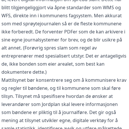
blitt tilgjengeliggjort via åpne standarder som WMS og
WFS, direkte inn i kommunens fagsystem. Men akkurat
som med sprøytejournalen så er de fleste kommunene
ikke forberedt. De forventer PDFer som de kan arkivere i
sine egne journalsystemer for brev, og de blir usikre på
alt annet. (Forøvrig spres slam som regel av
entreprenører med spesialisert utstyr. Det er antageligvis
de, ikke bonden som eier arealet, som best kan
dokumentere dette.)
Mattilsynet bør konsentrere seg om å kommunisere krav
og regler til bøndene, og til kommunene som skal føre
tilsyn. Tilsynet må spesifisere hvordan de ønsker at
leverandører som Jordplan skal levere informasjonen
som bøndene er pliktig til å journalføre. Det gir også
mening at tilsynet utvikler egne, digitale verktøy for å
samle statistikk, identifisere avvik og utføre målrettede