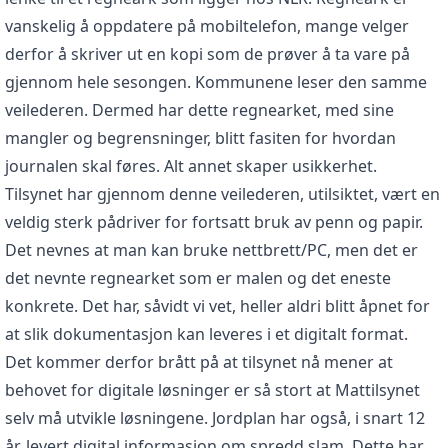
vanskelig å oppdatere på mobiltelefon, mange velger
derfor å skriver ut en kopi som de prøver å ta vare på
gjennom hele sesongen. Kommunene leser den samme
veilederen. Dermed har dette regnearket, med sine
mangler og begrensninger, blitt fasiten for hvordan
journalen skal føres. Alt annet skaper usikkerhet.
Tilsynet har gjennom denne veilederen, utilsiktet, vært en
veldig sterk pådriver for fortsatt bruk av penn og papir.
Det nevnes at man kan bruke nettbrett/PC, men det er
det nevnte regnearket som er malen og det eneste
konkrete. Det har, såvidt vi vet, heller aldri blitt åpnet for
at slik dokumentasjon kan leveres i et digitalt format.
Det kommer derfor brått på at tilsynet nå mener at
behovet for digitale løsninger er så stort at Mattilsynet
selv må utvikle løsningene. Jordplan har også, i snart 12
år, levert digital informasjon om spredd slam. Dette har