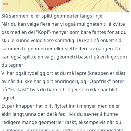
Slå sammen, eller splitt geometrier langs linje
Når du kan velge flere har vi også muligheten til å kvitte
oss med en del "Kopi"-menyer, som bare fantes for at du
skulle kunne velge flere samtidig. Du kan nå enkelt slå
sammen to geometrier eller slette flere av gangen. Du
kan også splitte en valgt geometri basert på en linje som
du tegner.
Vi har også tydeliggjort at du må lagre (knappen er slått
av når du ikke har gjort endringer), og "Oppfrisk" heter
nå "Forkast" hvis du har endringer som ikke har blitt
lagret.
Et par knapper har blitt flyttet inn i menyer, men de er
aldri langt unna der de lå før. Hvis du savner å kunne
redigere mange geometrier raskt, eksempelvis når du
planlegger jordprøver eller retter opp i dreneringsdata