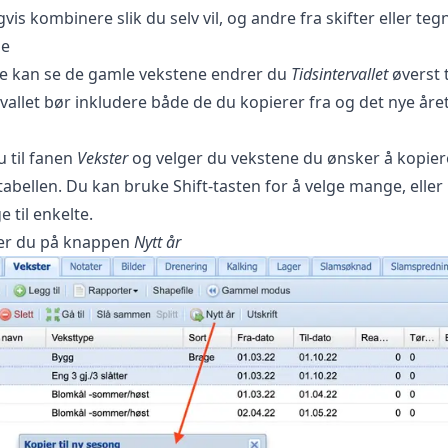
vis kombinere slik du selv vil, og andre fra skifter eller te
ne
e kan se de gamle vekstene endrer du
Tidsintervallet
øverst t
rvallet bør inkludere både de du kopierer fra og det nye åre
u til fanen
Vekster
og velger du vekstene du ønsker å kopiere,
i tabellen. Du kan bruke Shift-tasten for å velge mange, eller
e til enkelte.
ker du på knappen
Nytt år