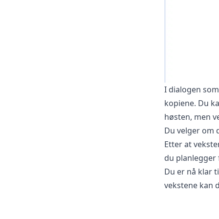
I dialogen so
kopiene. Du ka
høsten, men vek
Du velger om du
Etter at vekst
du planlegger f
Du er nå klar ti
vekstene kan d