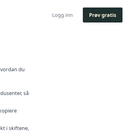
Logg inn
Prøv gratis
hvordan du
odusenter, så
kopiere
t i skiftene
,