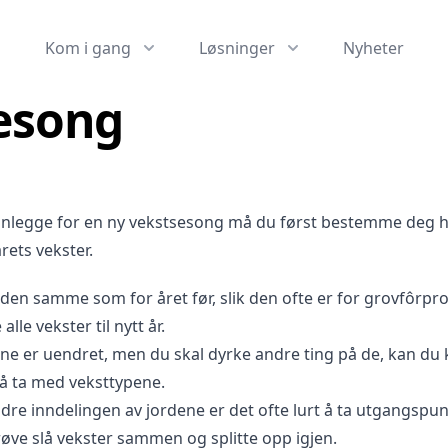
Kom i gang
Løsninger
Nyheter
esong
lanlegge for en ny vekstsesong må du først bestemme deg 
rets vekster.
 den samme som for året før, slik den ofte er for grovfôrpr
lle vekster til nytt år.
e er uendret, men du skal dyrke andre ting på de, kan du 
å ta med veksttypene.
ndre inndelingen av jordene er det ofte lurt å
ta utgangspunk
prøve slå vekster sammen og splitte opp igjen.