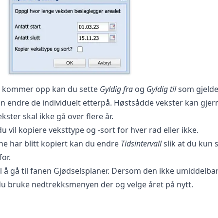
m kommer opp kan du sette
Gyldig fra
og
Gyldig til
som gjelder
n endre de individuelt etterpå. Høstsådde vekster kan gjer
ster skal ikke gå over flere år.
 vil kopiere veksttype og -sort for hver rad eller ikke.
ene har blitt kopiert kan du endre
Tidsintervall
slik at du kun 
or.
l å gå til fanen
Gjødselsplaner
. Dersom den ikke umiddelbar
u bruke nedtrekksmenyen der og velge året på nytt.