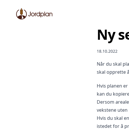
Jordplan
Ny s
18.10.2022
Når du skal p
skal opprette å
Hvis planen er
kan du kopiere a
Dersom arealen
vekstene uten 
Hvis du skal e
istedet for å 