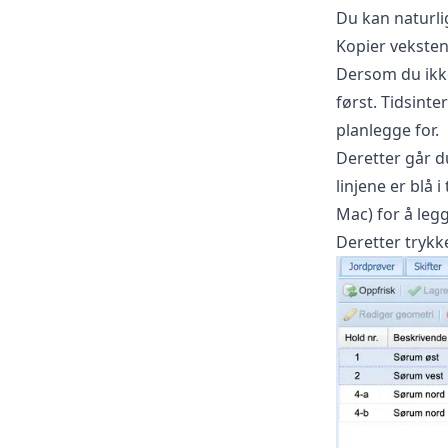
Du kan naturlig
Kopier vekste
Dersom du ikk
først. Tidsinte
planlegge for.
Deretter går d
linjene er blå 
Mac) for å legg
Deretter tryk